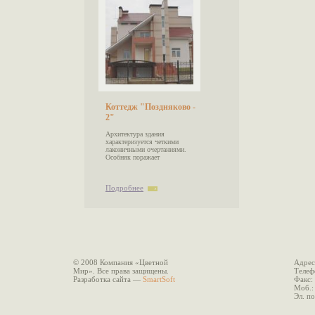
Коттедж "Поздняково -
2"
Архитектура здания
характеризуется четкими
лаконичными очертаниями.
Особняк поражает
Подробнее
© 2008 Компания «Цветной
Адрес
Мир». Все права защищены.
Теле
Разработка сайта
—
SmartSoft
Факс
Моб.
Эл. 