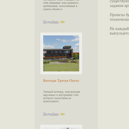
существую
себя внимание зона дневного
задания ар
пребывания, выполненная в
одном объеме и
Проекты б
техническо
Подробнее
На каждый 
выпускаетс
Коттедж Третья Охота
Уютный коттедж, конструкция
наружных и внутренних стен
которого выполнена из
монолитного
Подробнее