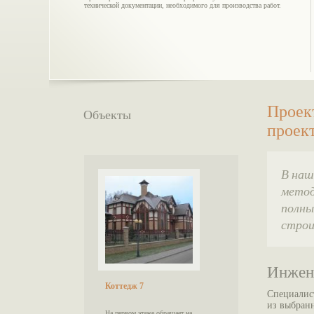
технической документации, необходимого для производства работ.
Проек
Объекты
проек
В наш
метод
полны
строи
Инжен
Коттедж 7
Специалис
из выбран
На первом этаже обращает на