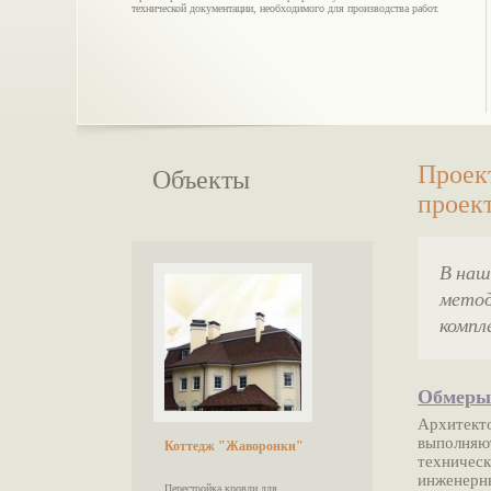
технической документации, необходимого для производства работ.
Проек
Объекты
проек
В наш
метод
компл
Обмеры 
Архитекто
выполняю
Коттедж "Жаворонки"
техническ
инженерны
Перестройка кровли для