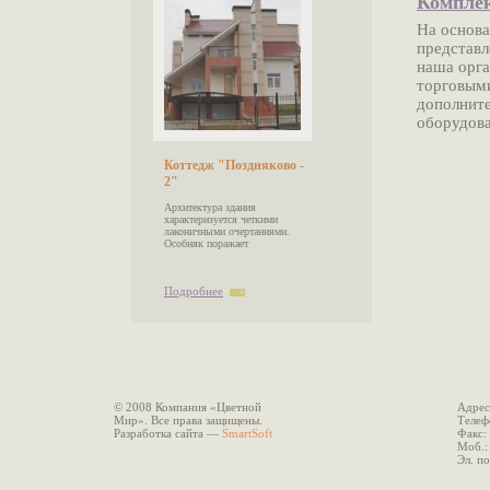
Комплек
На основа
представл
наша орга
торговым
дополните
оборудова
Коттедж "Поздняково -
2"
Архитектура здания
характеризуется четкими
лаконичными очертаниями.
Особняк поражает
Подробнее
© 2008 Компания «Цветной
Адрес
Мир». Все права защищены.
Теле
Разработка сайта
—
SmartSoft
Факс
Моб.
Эл. 