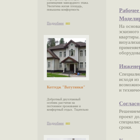
размещения мансардного этажа.
Увеличена жилая площадь,
Рабочее
повышена комфортность
Моделир
Подробнее
На основа
эскизного
квартиры
визуализа
применяем
оборудова
Инженер
Специали
исходя из
возможно
Коттедж "Ватутинки"
и техниче
Добротный двухэтажный
Согласо
особняк рассчитан на
постоянное проживание и
комфортный отдых. Тщательно
Решением
проект д
специалис
Подробнее
сроки.