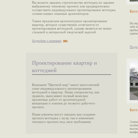
Вы можете заказать строительство коттеджа по заранее
выбранному типовому проекту или предварительно
осуществить индивидуальное проектирование коттеджа
Котт
силами наших опытных архитекторов.
Также предлагаем архитектурное проектирование
На пе
квартир, которое существенно отличается от
себя в
проектирования коттеджей, однако является не менее
пребы
сложной и интересной творческой задачей.
одном
Подробнее о компании
Подр
Проектирование квартир и
коттеджей
Компания "Цветной мир" имеет многолетний
опыт индивидуального проектирования
коттеджей и квартир. Наши специалисты, как
правило, выполняют полный комплекс
проектных работ от архитектурной
концепции и эскизов до полного рабочего
проекта.
Котт
Наши клиенты могут заказать как создание
проекта коттеджа с нуля, так и изменение
типового проекта под свои требования.
Элитн
особн
высок
Четкое взаимодействие между нашими
комфор
архитекторами, конструкторами, строителями
и ландшафтными дизайнерами, позволяет